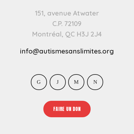
151, avenue Atwater
C.P. 72109
Montréal, QC H3J 2J4
info@autismesanslimites.org
Facebook
Twitter
Instagram
LinkedIn
FAIRE UN DON